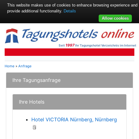
This website makes use of cookies to enhance browsing experience and
provide additional functionality.
Details
Allow cookies
1997
Seit
Ihr Tagungshotel Verzeichnis im Internet
Home
»
Anfrage
Ihre Tagungsanfrage
Ihre Hotels
Hotel VICTORIA Nürnberg, Nürnberg