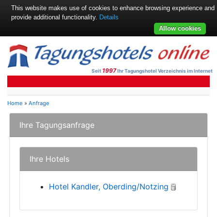
This website makes use of cookies to enhance browsing experience and
provide additional functionality.
Details
Allow cookies
1997
Seit
Ihr Tagungshotel Verzeichnis im Internet
Home
»
Anfrage
Ihre Tagungsanfrage
Ihre Hotels
Hotel Kandler, Oberding/Notzing