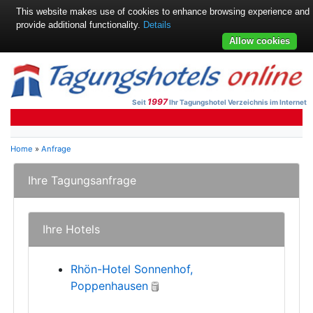
This website makes use of cookies to enhance browsing experience and
provide additional functionality.
Details
Allow cookies
1997
Seit
Ihr Tagungshotel Verzeichnis im Internet
Home
»
Anfrage
Ihre Tagungsanfrage
Ihre Hotels
Rhön-Hotel Sonnenhof,
Poppenhausen