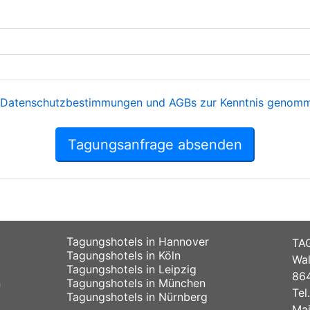
Datenschutzbestimmungen und AGBs zur Kenntnis genomme
Tagungsanfrage absenden
Tagungshotels in Hannover
TA
Tagungshotels in Köln
Wal
Tagungshotels in Leipzig
864
n
Tagungshotels in München
Tel
Tagungshotels in Nürnberg
Mai