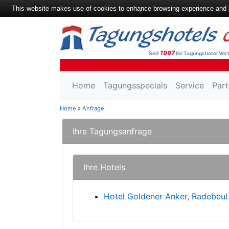
This website makes use of cookies to enhance browsing experience and pr
1997
Seit
Ihr Tagungshotel Verz
Home
Tagungsspecials
Service
Part
Home
»
Anfrage
Ihre Tagungsanfrage
Ihre Hotels
Hotel Goldener Anker, Radebeul