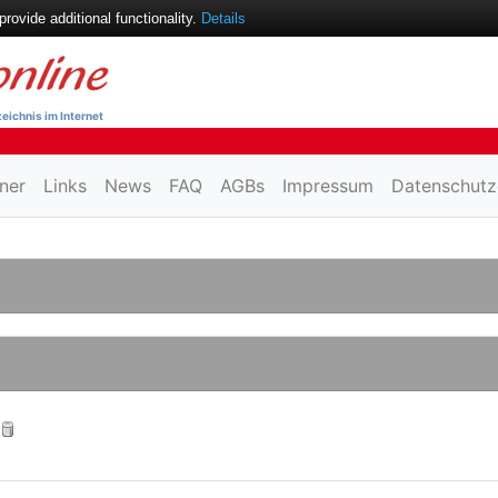
ovide additional functionality.
Details
eichnis im Internet
ner
Links
News
FAQ
AGBs
Impressum
Datenschutz