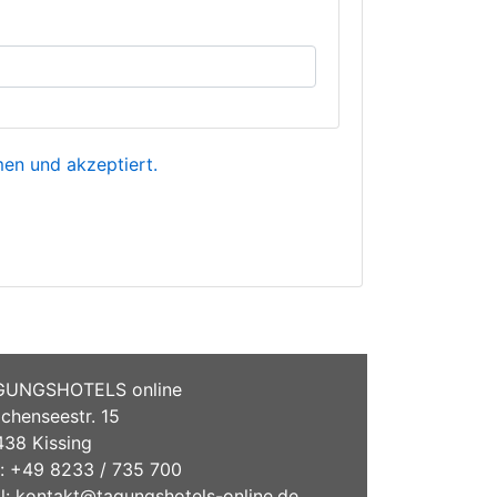
n und akzeptiert.
GUNGSHOTELS online
chenseestr. 15
38 Kissing
.: +49 8233 / 735 700
l:
kontakt@tagungshotels-online.de