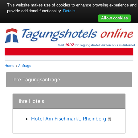
This website makes use of cookies to enhance browsing experience and
provide additional functionality.
Details
Allow cookies
1997
Seit
Ihr Tagungshotel Verzeichnis im Internet
Home
»
Anfrage
Ihre Tagungsanfrage
Ihre Hotels
Hotel Am Fischmarkt, Rheinberg