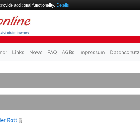
ovide additional functionality.
Details
eichnis im Internet
ner
Links
News
FAQ
AGBs
Impressum
Datenschutz
der Rott