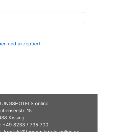
n und akzeptiert.
GUNGSHOTELS online
chenseestr. 15
38 Kissing
.: +49 8233 / 735 700
l:
kontakt@tagungshotels-online.de