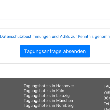
Datenschutzbestimmungen und AGBs zur Kenntnis genomme
Tagungsanfrage absenden
Tagungshotels in Hannover
TA
Tagungshotels in Köln
Wal
Tagungshotels in Leipzig
864
n
Tagungshotels in München
Tel
Tagungshotels in Nürnberg
Mai