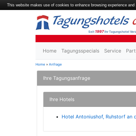
This website makes use of cookies to enhance browsing experience and pr
1997
Seit
Ihr Tagungshotel Verz
Home
Tagungsspecials
Service
Part
Home
»
Anfrage
Ihre Tagungsanfrage
Ihre Hotels
Hotel Antoniushof, Ruhstorf an 