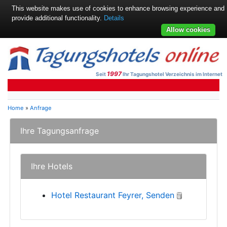
This website makes use of cookies to enhance browsing experience and
provide additional functionality.
Details
Allow cookies
1997
Seit
Ihr Tagungshotel Verzeichnis im Internet
Home
»
Anfrage
Ihre Tagungsanfrage
Ihre Hotels
Hotel Restaurant Feyrer, Senden