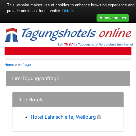
This website makes use of cookies to enhance browsing experience and
provide additional functionality.
Details
Allow cookies
1997
Seit
Ihr Tagungshotel Verzeichnis im Internet
Home
»
Anfrage
Ihre Tagungsanfrage
Ihre Hotels
Hotel Lahnschleife, Weilburg