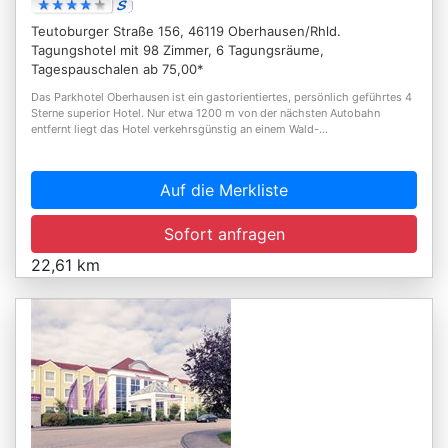
Teutoburger Straße 156, 46119 Oberhausen/Rhld.
Tagungshotel mit 98 Zimmer, 6 Tagungsräume,
Tagespauschalen ab 75,00*
Das Parkhotel Oberhausen ist ein gastorientiertes, persönlich geführtes 4
Sterne superior Hotel. Nur etwa 1200 m von der nächsten Autobahn
entfernt liegt das Hotel verkehrsgünstig an einem Wald-...
Auf die Merkliste
Sofort anfragen
22,61 km