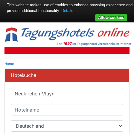
This website makes use of cookies to enhance browsing experience and
provide additional functionality.
Details
Allow cookies
1997
Seit
Ihr Tagungshotel Verzeichnis im Internet
Home
Hotelsuche