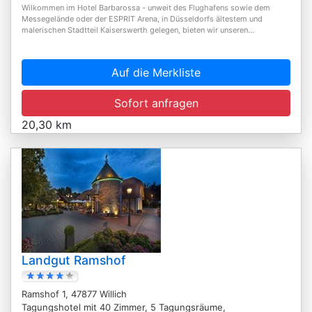
Wilkommen im Hotel Barbarossa - unweit des Flughafens sowie dem
Messegelände oder der ESPRIT Arena, in Düsseldorfs ältestem und
malerischen Stadtteil Kaiserswerth gelegen, bieten wir unseren...
Auf die Merkliste
Sofort anfragen
20,30 km
Landgut Ramshof
Ramshof 1, 47877 Willich
Tagungshotel mit 40 Zimmer, 5 Tagungsräume,