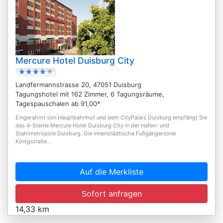
Mercure Hotel Duisburg City
Landfermannstrasse 20, 47051 Duisburg
Tagungshotel mit 162 Zimmer, 6 Tagungsräume,
Tagespauschalen ab 91,00*
Eingerahmt von Hauptbahnhof und dem CityPalais Duisburg empfängt Sie
das 4-Sterne Mercure Hotel Duisburg City in der Hafen- und
Stahlmetropole Duisburg. Die innenstädtische Fußgängerzone
Königstraße...
Auf die Merkliste
Sofort anfragen
14,33 km