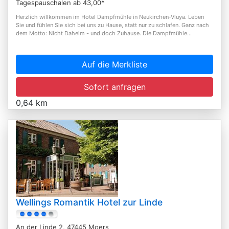
Tagespauschalen ab 43,00*
Herzlich willkommen im Hotel Dampfmühle in Neukirchen-Vluya. Leben
Sie und fühlen Sie sich bei uns zu Hause, statt nur zu schlafen. Ganz nach
dem Motto: Nicht Daheim - und doch Zuhause. Die Dampfmühle...
Auf die Merkliste
Sofort anfragen
0,64 km
Wellings Romantik Hotel zur Linde
An der Linde 2, 47445 Moers