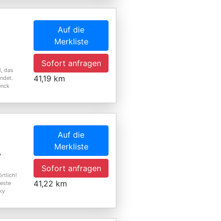
Auf die
Merkliste
Sofort anfragen
, das
41,19 km
ndet.
enck
Auf die
Merkliste
,
Sofort anfragen
rtlich!
41,22 km
ueste
ky