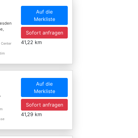
Auf die
Merkliste
resden
e,
Sofort anfragen
41,22 km
 Center
tim
Auf die
Merkliste
,
Sofort anfragen
im
41,29 km
sse