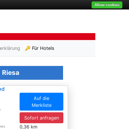
Allow cookies
erklärung
🔑 Für Hotels
n
Riesa
nd
Auf die
Merkliste
,
Sofort anfragen
0,36 km
tels