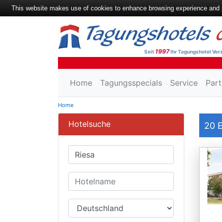
This website makes use of cookies to enhance browsing experience and pr
1997
Seit
Ihr Tagungshotel Verz
Home
Tagungsspecials
Service
Part
Home
Hotelsuche
20
E