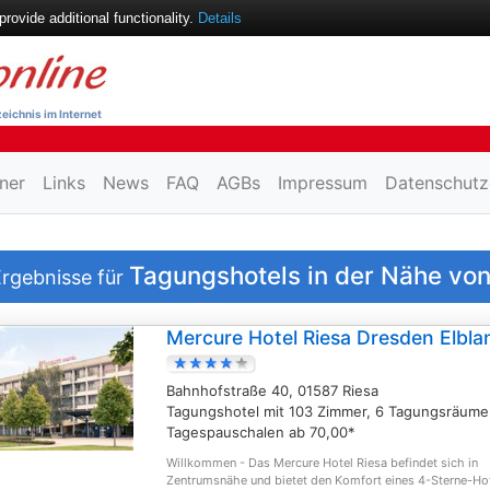
ovide additional functionality.
Details
eichnis im Internet
ner
Links
News
FAQ
AGBs
Impressum
Datenschutz
Tagungshotels in der Nähe vo
rgebnisse für
Mercure Hotel Riesa Dresden Elbla
Bahnhofstraße 40, 01587 Riesa
Tagungshotel mit 103 Zimmer, 6 Tagungsräume
Tagespauschalen ab 70,00*
Willkommen - Das Mercure Hotel Riesa befindet sich in
Zentrumsnähe und bietet den Komfort eines 4-Sterne-Ho