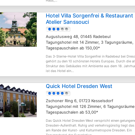
Haus,...
Hotel Villa Sorgenfrei & Restaurant
Atelier Sanssouci
Augustusweg 48, 01445 Radebeul
Tagungshotel mit 14 Zimmer, 3 Tagungsräume,
Tagespauschalen ab 150,00*
Das 3-Sterne-Hotel Villa Sorgenfrei in Radebeul bei Dres
gehört zu den 10 schönsten Hotels Europas. Durch die al
Struktur des Gebäudes mit Ambiente aus dem 18. Jahrhu
ist das Hotel ein...
Quick Hotel Dresden West
Zschoner Ring 6, 01723 Kesselsdorf
Tagungshotel mit 126 Zimmer, 6 Tagungsräume
Tagespauschalen ab 53,00*
Das Quick Hotel Dresden West verspricht einen gelungen
Dresden-Aufenthalt. Ruhig und verkehrsgünstig liegt das
am Rande der Kunst- und Kulturmetropole Dresden. Ein