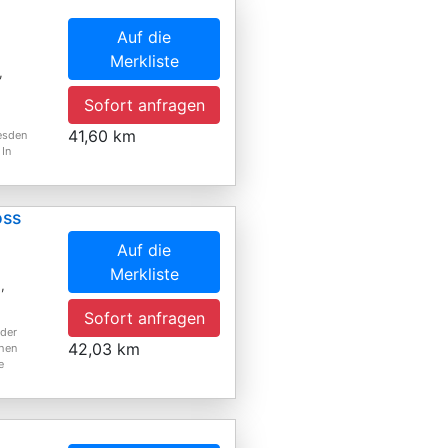
Auf die
Merkliste
,
Sofort anfragen
41,60 km
resden
 In
oss
Auf die
Merkliste
,
Sofort anfragen
 der
42,03 km
chen
e