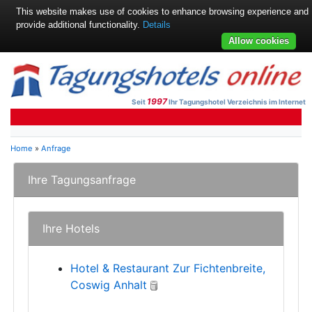
This website makes use of cookies to enhance browsing experience and
provide additional functionality.
Details
Allow cookies
1997
Seit
Ihr Tagungshotel Verzeichnis im Internet
Home
»
Anfrage
Ihre Tagungsanfrage
Ihre Hotels
Hotel & Restaurant Zur Fichtenbreite,
Coswig Anhalt