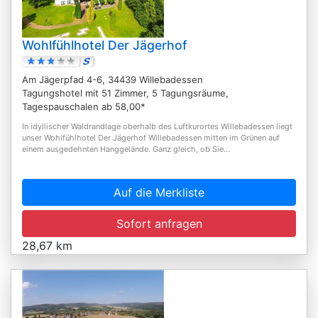
Wohlfühlhotel Der Jägerhof
Am Jägerpfad 4-6, 34439 Willebadessen
Tagungshotel mit 51 Zimmer, 5 Tagungsräume,
Tagespauschalen ab 58,00*
In idyllischer Waldrandlage oberhalb des Luftkurortes Willebadessen liegt
unser Wohlfühlhotel Der Jägerhof Willebadessen mitten im Grünen auf
einem ausgedehnten Hanggelände. Ganz gleich, ob Sie...
Auf die Merkliste
Sofort anfragen
28,67 km