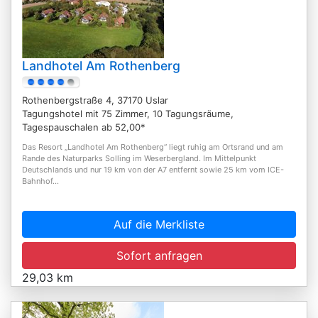
Landhotel Am Rothenberg
Rothenbergstraße 4, 37170 Uslar
Tagungshotel mit 75 Zimmer, 10 Tagungsräume,
Tagespauschalen ab 52,00*
Das Resort „Landhotel Am Rothenberg“ liegt ruhig am Ortsrand und am
Rande des Naturparks Solling im Weserbergland. Im Mittelpunkt
Deutschlands und nur 19 km von der A7 entfernt sowie 25 km vom ICE-
Bahnhof...
Auf die Merkliste
Sofort anfragen
29,03 km