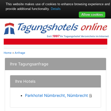
This website makes use of cookies to enhance browsing experience and
provide additional functionality.
Details
Allow cookies
1997
Seit
Ihr Tagungshotel Verzeichnis im Internet
Home
»
Anfrage
Ihre Tagungsanfrage
Ihre Hotels
Parkhotel Nümbrecht, Nümbrecht