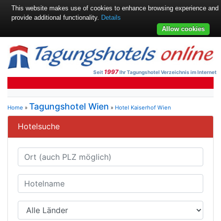
This website makes use of cookies to enhance browsing experience and
provide additional functionality.
Details
Allow cookies
1997
Seit
Ihr Tagungshotel Verzeichnis im Internet
Tagungshotel Wien
Home
»
»
Hotel Kaiserhof Wien
Hotelsuche