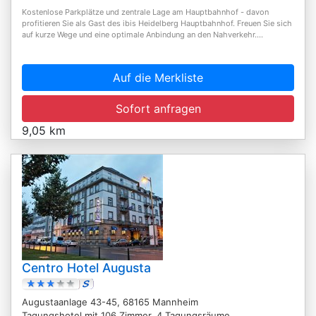
Kostenlose Parkplätze und zentrale Lage am Hauptbahnhof - davon
profitieren Sie als Gast des ibis Heidelberg Hauptbahnhof. Freuen Sie sich
auf kurze Wege und eine optimale Anbindung an den Nahverkehr....
Auf die Merkliste
Sofort anfragen
9,05 km
Centro Hotel Augusta
Augustaanlage 43-45, 68165 Mannheim
Tagungshotel mit 106 Zimmer, 4 Tagungsräume,