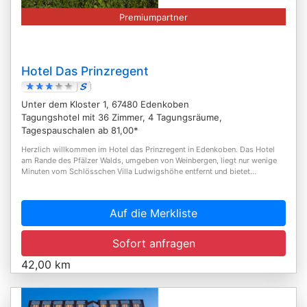
Premiumpartner
Hotel Das Prinzregent
Unter dem Kloster 1, 67480 Edenkoben
Tagungshotel mit 36 Zimmer, 4 Tagungsräume,
Tagespauschalen ab 81,00*
Herzlich willkommen im Hotel das Prinzregent in Edenkoben. Das Hotel
am Rande des Pfälzer Walds, umgeben von Weinbergen, liegt nur wenige
Minuten vom Schlösschen Villa Ludwigshöhe entfernt und bietet...
Auf die Merkliste
Sofort anfragen
42,00 km