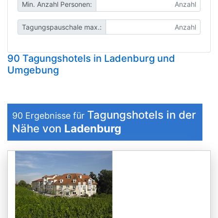
Min. Anzahl Personen:
Tagungspauschale max.:
90 Tagungshotels in Ladenburg und
Umgebung
Tagungshotels in der
90
Ergebnisse für
Nähe von
Ladenburg