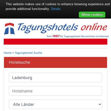
This website makes use of cookies to enhance browsing experience and
provide additional functionality.
Details
Allow cookies
1997
Seit
Ihr Tagungshotel Verzeichnis im Internet
Home
»
Tagungshotel Suche
Hotelsuche