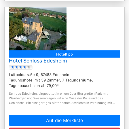
Hoteltipp
Hotel Schloss Edesheim
Luitpoldstraße 9, 67483 Edesheim
Tagungshotel mit 39 Zimmer, 7 Tagungsräume,
Tagespauschalen ab 79,00*
Schloss Edesheim, eingebettet in einem über 5ha großen Park mit
Weinbergen und Wasseranlagen, ist eine Oase der Ruhe und des
Genießens. Ein einzigartiges historisches Ambiente in Verbindung mit...
Auf die Merkliste