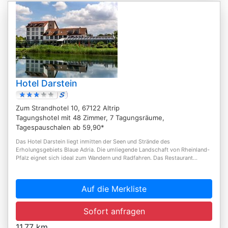
Hotel Darstein
Zum Strandhotel 10, 67122 Altrip
Tagungshotel mit 48 Zimmer, 7 Tagungsräume,
Tagespauschalen ab 59,90*
Das Hotel Darstein liegt inmitten der Seen und Strände des
Erholungsgebiets Blaue Adria. Die umliegende Landschaft von Rheinland-
Pfalz eignet sich ideal zum Wandern und Radfahren. Das Restaurant...
Auf die Merkliste
Sofort anfragen
11,77 km