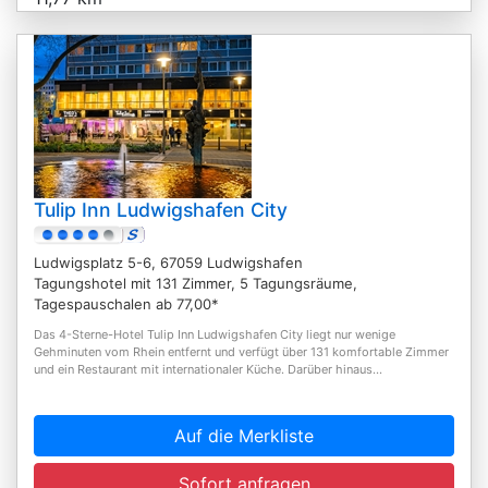
Tulip Inn Ludwigshafen City
Ludwigsplatz 5-6, 67059 Ludwigshafen
Tagungshotel mit 131 Zimmer, 5 Tagungsräume,
Tagespauschalen ab 77,00*
Das 4-Sterne-Hotel Tulip Inn Ludwigshafen City liegt nur wenige
Gehminuten vom Rhein entfernt und verfügt über 131 komfortable Zimmer
und ein Restaurant mit internationaler Küche. Darüber hinaus...
Auf die Merkliste
Sofort anfragen