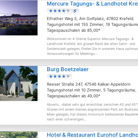
Mercure Tagungs- & Landhotel Kre
Elfrather Weg 5, Am Golfplatz, 47802 Krefeld
Tagungshotel mit 155 Zimmer, 19 Tagungsräum
Tagespauschalen ab 85,00*
Willkommen im 4-Sterne Superior Mercure Tagungs- &
Landhotel Krefeld: Am grünen Rand der alten Samt- und
Seidenstadt gelegen, finden Sie in unserem Haus optimal
Voraussetzungen für Meetings...
Burg Boetzelaer
Reeser Straße 247, 47546 Kalkar-Appeldorn
Tagungshotel mit 10 Zimmer, 5 Tagungsräume,
Tagespauschalen ab 49,00*
Abseits, -dabei sehr gut erreichbar zwischen A3 und A57
Grünen mit einem kleinen angrenzenden Park am Boetzel
Meer gelegen, hat dieses historisch bedeutende Bauden
nach einer schwierigen...
Hotel & Restaurant Eurohof Landh