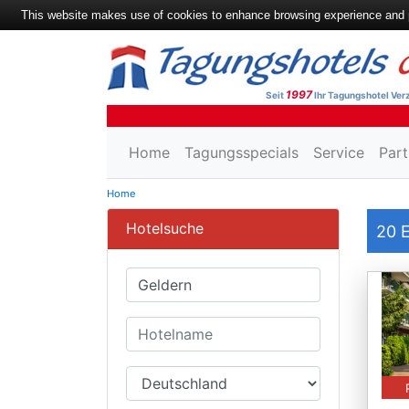
This website makes use of cookies to enhance browsing experience and pr
1997
Seit
Ihr Tagungshotel Verz
Home
Tagungsspecials
Service
Part
Home
Hotelsuche
20
E