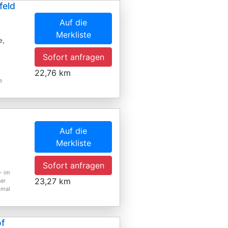
feld
Auf die
Merkliste
e,
Sofort anfragen
22,76 km
e
Auf die
Merkliste
Sofort anfragen
- im
23,27 km
aer
kmal
of