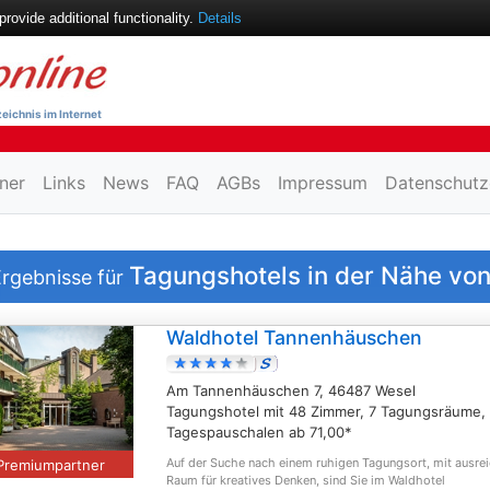
ovide additional functionality.
Details
eichnis im Internet
ner
Links
News
FAQ
AGBs
Impressum
Datenschutz
Tagungshotels in der Nähe vo
rgebnisse für
Waldhotel Tannenhäuschen
Am Tannenhäuschen 7, 46487 Wesel
Tagungshotel mit 48 Zimmer, 7 Tagungsräume,
Tagespauschalen ab 71,00*
Auf der Suche nach einem ruhigen Tagungsort, mit ausre
Premiumpartner
Raum für kreatives Denken, sind Sie im Waldhotel