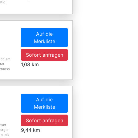
htig.
Auf die
Merkliste
Sofort anfragen
sich am
1,08 km
tet
chloss
Auf die
Merkliste
Sofort anfragen
nser
9,44 km
burger
um mit