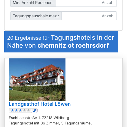
Min. Anzahl Personen:
Tagungspauschale max.:
Tagungshotels in der
20
Ergebnisse für
Nähe von
chemnitz ot roehrsdorf
Landgasthof Hotel Löwen
Eschbachstraße 1, 72218 Wildberg
Tagungshotel mit 36 Zimmer, 5 Tagungsräume,