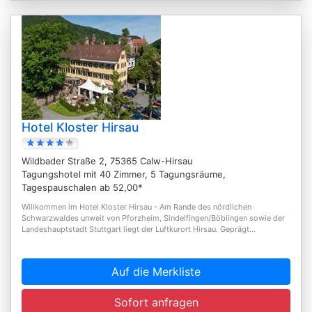
Hotel Kloster Hirsau
Wildbader Straße 2, 75365 Calw-Hirsau
Tagungshotel mit 40 Zimmer, 5 Tagungsräume,
Tagespauschalen ab 52,00*
Willkommen im Hotel Kloster Hirsau - Am Rande des nördlichen
Schwarzwaldes unweit von Pforzheim, Sindelfingen/Böblingen sowie der
Landeshauptstadt Stuttgart liegt der Luftkurort Hirsau. Geprägt...
Auf die Merkliste
Sofort anfragen