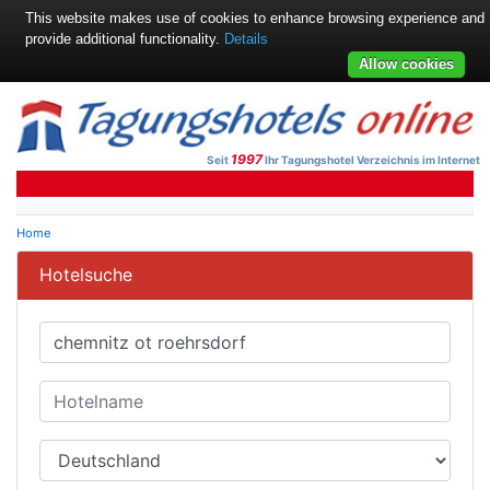
This website makes use of cookies to enhance browsing experience and
provide additional functionality.
Details
Allow cookies
1997
Seit
Ihr Tagungshotel Verzeichnis im Internet
Home
Hotelsuche