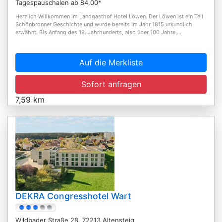
Tagespauschalen ab 84,00*
Herzlich Willkommen im Landgasthof Hotel Löwen. Der Löwen ist ein Teil
Schönbronner Geschichte und wurde bereits im Jahr 1815 urkundlich
erwähnt. Bis Anfang des 19. Jahrhunderts, also über 100 Jahre,...
Auf die Merkliste
Sofort anfragen
7,59 km
DEKRA Congresshotel Wart
Wildbader Straße 28, 72213 Altensteig