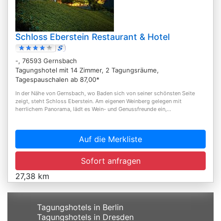
Schloss Eberstein Restaurant & Hotel
-, 76593 Gernsbach
Tagungshotel mit 14 Zimmer, 2 Tagungsräume,
Tagespauschalen ab 87,00*
In der Nähe von Gernsbach, wo Baden sich von seiner schönsten Seite
zeigt, steht Schloss Eberstein. Am eigenen Weinberg gelegen mit
herrlichem Panorama, lädt es Wein- und Genussfreunde ein,...
Auf die Merkliste
Sofort anfragen
27,38 km
Tagungshotels in Berlin
Tagungshotels in Dresden