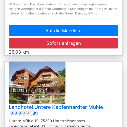
Willkommen - Das Hotel Berlin Stuttgart/Sindelfingen liegt in einem
ruhigen Wohngebiet auf dem Goldberg in Sindelfingen bei Stuttgart. In der
näheren Umgebung befinden sich die Firmen Daimler, IBM,...
Auf die Merkliste
Sofort anfragen
26,03 km
Landhotel Untere Kapfenhardter Mühle
Untere Mühle 10, 75399 Unterreichenbach
Tagungshotel mit 33 Zimmer, 3 Tagungsräume,