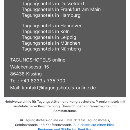
Tagungshotels in Düsseldorf
Tagungshotels in Frankfurt am Main
Tagungshotels in Hamburg
Tagungshotels in Hannover
Tagungshotels in Köln
Tagungshotels in Leipzig
Tagungshotels in München
Tagungshotels in Nürnberg
TAGUNGSHOTELS online
Walchenseestr. 15
86438 Kissing
Tel.: +49 8233 / 735 700
Mail:
kontakt@tagungshotels-online.de
Hotelverzeichnis für Tagungsstätten und Kongresshotels, Premiumhotels mit
ausführlicherer Beschreibung, Übersicht der Konferenzräume und
Seminarräume.
© Tagungshotels-online.de - Ihre Nr. 1 für Tagungshotels,
Seminarhotels und Konferenzhotels.
Alle Hotels auf einen Blick
.
Regionen und Städte im Überblick
.