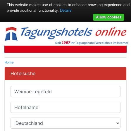
This website makes use of cookies to enhance browsing experience and
provide additional functionality.
Details
Allow cookies
1997
Seit
Ihr Tagungshotel Verzeichnis im Internet
Home
Hotelsuche