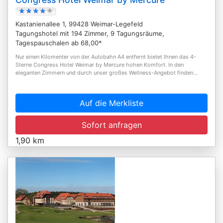
Kastanienallee 1, 99428 Weimar-Legefeld
Tagungshotel mit 194 Zimmer, 9 Tagungsräume,
Tagespauschalen ab 68,00*
Nur einen Kilomenter von der Autobahn A4 entfernt bietet Ihnen das 4-
Sterne Congress Hotel Weimar by Mercure hohen Komfort. In den
eleganten Zimmern und durch unser großes Wellness-Angebot finden...
Auf die Merkliste
Sofort anfragen
1,90 km