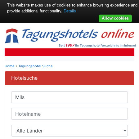
This website makes use of cookies to enhance browsing experience and
provide additional functionality.
Details
Allow cookies
1997
Seit
Ihr Tagungshotel Verzeichnis im Internet
Home
»
Tagungshotel Suche
Hotelsuche