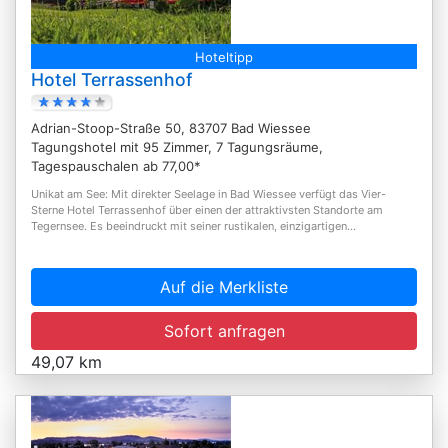
Hoteltipp
Hotel Terrassenhof
Adrian-Stoop-Straße 50, 83707 Bad Wiessee
Tagungshotel mit 95 Zimmer, 7 Tagungsräume,
Tagespauschalen ab 77,00*
Unikat am See: Mit direkter Seelage in Bad Wiessee verfügt das Vier-
Sterne Hotel Terrassenhof über einen der attraktivsten Standorte am
Tegernsee. Es beeindruckt mit seiner rustikalen, einzigartigen...
Auf die Merkliste
Sofort anfragen
49,07 km