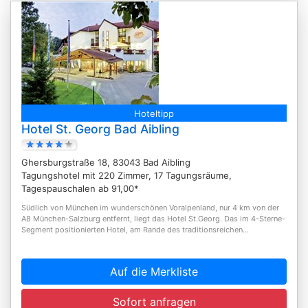
Hoteltipp
Hotel St. Georg Bad Aibling
Ghersburgstraße 18, 83043 Bad Aibling
Tagungshotel mit 220 Zimmer, 17 Tagungsräume,
Tagespauschalen ab 91,00*
Südlich von München im wunderschönen Voralpenland, nur 4 km von der
A8 München-Salzburg entfernt, liegt das Hotel St.Georg. Das im 4-Sterne-
Segment positionierten Hotel, am Rande des traditionsreichen...
Auf die Merkliste
Sofort anfragen