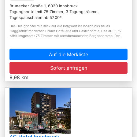
Brunecker Straße 1, 6020 Innsbruck
Tagungshotel mit 75 Zimmer, 3 Tagungsräume,
Tagespauschalen ab 57,00*
Das Designhotel mit Blick auf die Bergwelt ist Innsbrucks neues
Flaggschiff moderner Tiroler Hotellerie und Gastronomie. Das aDLERS
zählt insgesamt 75 Zimmer mit atemberaubenden Bergpanorama. Der...
Auf die Merkliste
Sofort anfragen
9,98 km
AC Hotel Innsbruck