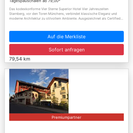
Tagespauschalen ab 79,00*
Das kodexkonforme Vier Sterne Superior Hotel Vier Jahreszeiten
Starnberg, vor den Toren Münchens, verbindet klassische Eleganz und
moderne Architektur zu stilvollem Ambiente. Ausgezeichnet als Certified...
Auf die Merkliste
Sofort anfragen
79,54 km
Premiumpartner