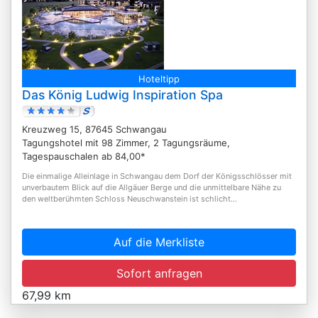
Hoteltipp
Das König Ludwig Inspiration Spa
Kreuzweg 15, 87645 Schwangau
Tagungshotel mit 98 Zimmer, 2 Tagungsräume,
Tagespauschalen ab 84,00*
Die einmalige Alleinlage in Schwangau dem Dorf der Königsschlösser mit
unverbautem Blick auf die Allgäuer Berge und die unmittelbare Nähe zu
den weltberühmten Schloss Neuschwanstein ist schlicht...
Auf die Merkliste
Sofort anfragen
67,99 km