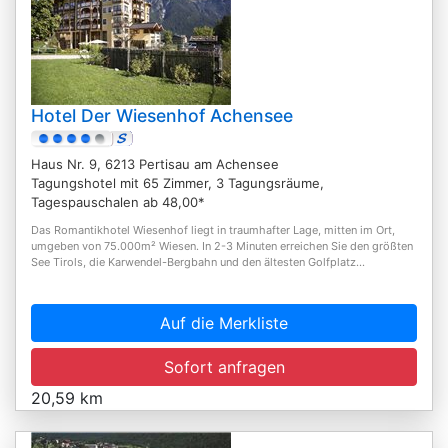
Hotel Der Wiesenhof Achensee
Haus Nr. 9, 6213 Pertisau am Achensee
Tagungshotel mit 65 Zimmer, 3 Tagungsräume,
Tagespauschalen ab 48,00*
Das Romantikhotel Wiesenhof liegt in traumhafter Lage, mitten im Ort,
umgeben von 75.000m² Wiesen. In 2-3 Minuten erreichen Sie den größten
See Tirols, die Karwendel-Bergbahn und den ältesten Golfplatz...
Auf die Merkliste
Sofort anfragen
20,59 km