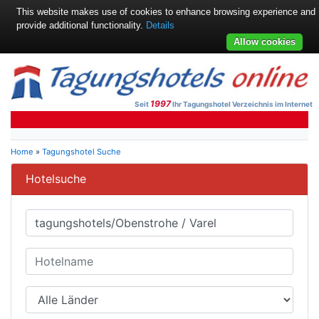
This website makes use of cookies to enhance browsing experience and
provide additional functionality.
Details
Allow cookies
1997
Seit
Ihr Tagungshotel Verzeichnis im Internet
Home
»
Tagungshotel Suche
Hotelsuche