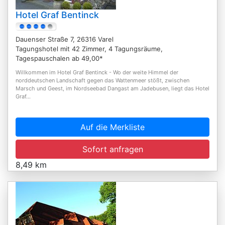
Hotel Graf Bentinck
Dauenser Straße 7, 26316 Varel
Tagungshotel mit 42 Zimmer, 4 Tagungsräume,
Tagespauschalen ab 49,00*
Willkommen im Hotel Graf Bentinck - Wo der weite Himmel der
norddeutschen Landschaft gegen das Wattenmeer stößt, zwischen
Marsch und Geest, im Nordseebad Dangast am Jadebusen, liegt das Hotel
Graf...
Auf die Merkliste
Sofort anfragen
8,49 km