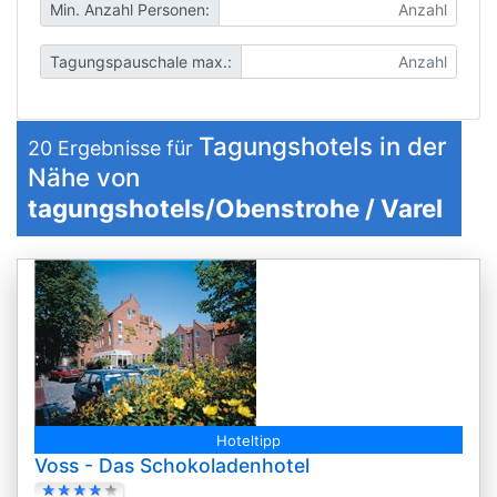
Min. Anzahl Personen:
Tagungspauschale max.:
Tagungshotels in der
20
Ergebnisse für
Nähe von
tagungshotels/Obenstrohe / Varel
Hoteltipp
Voss - Das Schokoladenhotel