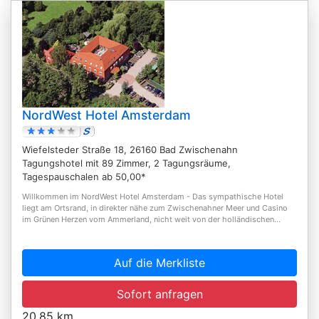
NordWest Hotel Amsterdam
Wiefelsteder Straße 18, 26160 Bad Zwischenahn
Tagungshotel mit 89 Zimmer, 2 Tagungsräume,
Tagespauschalen ab 50,00*
Willkommen im NordWest Hotel Amsterdam - Das sympathische Hotel
liegt am Ortsrand, in direkter nähe zum Zwischenahner Meer und Casino
im Grünen Herzen vom Ammerland, nicht weit von der holländischen...
Auf die Merkliste
Sofort anfragen
20,85 km