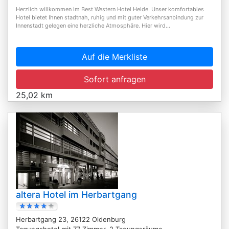
Herzlich willkommen im Best Western Hotel Heide. Unser komfortables
Hotel bietet Ihnen stadtnah, ruhig und mit guter Verkehrsanbindung zur
Innenstadt gelegen eine herzliche Atmosphäre. Hier wird...
Auf die Merkliste
Sofort anfragen
25,02 km
altera Hotel im Herbartgang
Herbartgang 23, 26122 Oldenburg
Tagungshotel mit 77 Zimmer, 2 Tagungsräume,