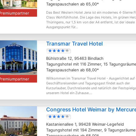
Tagespauschalen ab 65,00*
Das Best Western Hotel Jena ist ein modernes 4-Sterne Fi
Premiumpartner
Class Wohlfühlhotel. Die Lage des Hotels, im grünen Her
Thüringens, nur 1,5 km von der A4 entfernt, ist der ideale
Ausgangspunkt für...
Transmar Travel Hotel
Bühlstraße 12, 95463 Bindlach
Tagungshotel mit 116 Zimmer, 15 Tagungsräum
Tagespauschalen ab 68,00*
Willkommen im Transmar Travel Hotel - Ausgerichtet auf
Premiumpartner
Geschäftsreisenden und Tagungsgast findet auch der
Kurzurlauber, Durchreisende und natürlich der Festspielga
unserem Hotel ein Zuhause....
Congress Hotel Weimar by Mercur
Kastanienallee 1, 99428 Weimar-Legefeld
Tagungshotel mit 194 Zimmer, 9 Tagungsräume
Tagespauschalen ab 68,00*