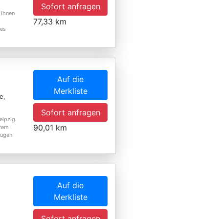
Sofort anfragen
 Ihnen
77,33 km
ßes
Auf die
Merkliste
e,
Sofort anfragen
Leipzig
90,01 km
erem
eugen
Auf die
Merkliste
Sofort anfragen