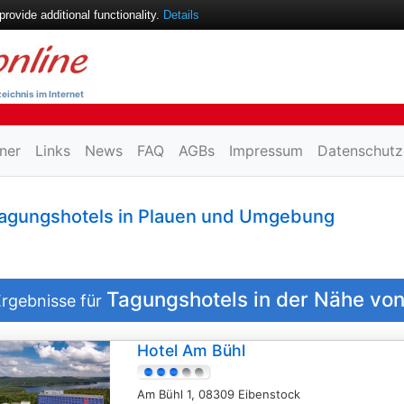
ovide additional functionality.
Details
eichnis im Internet
ner
Links
News
FAQ
AGBs
Impressum
Datenschutz
agungshotels in Plauen und Umgebung
Tagungshotels in der Nähe vo
rgebnisse für
Hotel Am Bühl
Am Bühl 1, 08309 Eibenstock