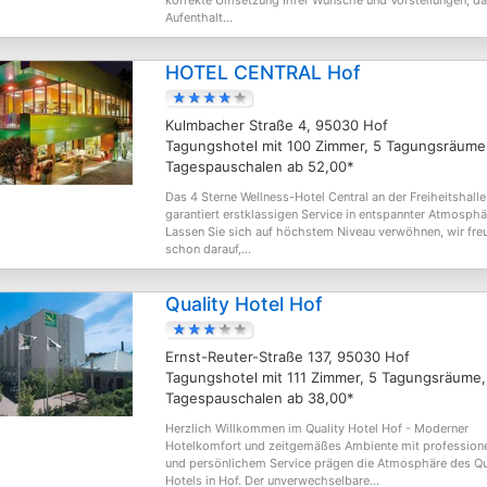
korrekte Umsetzung Ihrer Wünsche und Vorstellungen, da
Aufenthalt...
HOTEL CENTRAL Hof
Kulmbacher Straße 4, 95030 Hof
Tagungshotel mit 100 Zimmer, 5 Tagungsräume
Tagespauschalen ab 52,00*
Das 4 Sterne Wellness-Hotel Central an der Freiheitshalle
garantiert erstklassigen Service in entspannter Atmosphä
Lassen Sie sich auf höchstem Niveau verwöhnen, wir fre
schon darauf,...
Quality Hotel Hof
Ernst-Reuter-Straße 137, 95030 Hof
Tagungshotel mit 111 Zimmer, 5 Tagungsräume,
Tagespauschalen ab 38,00*
Herzlich Willkommen im Quality Hotel Hof - Moderner
Hotelkomfort und zeitgemäßes Ambiente mit profession
und persönlichem Service prägen die Atmosphäre des Qu
Hotels in Hof. Der unverwechselbare...