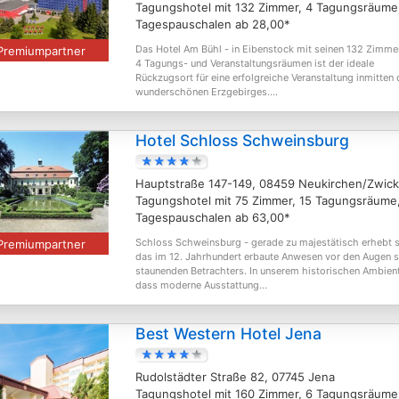
Tagungshotel mit 132 Zimmer, 4 Tagungsräume
Tagespauschalen ab 28,00*
Das Hotel Am Bühl - in Eibenstock mit seinen 132 Zimme
Premiumpartner
4 Tagungs- und Veranstaltungsräumen ist der ideale
Rückzugsort für eine erfolgreiche Veranstaltung inmitten
wunderschönen Erzgebirges....
Hotel Schloss Schweinsburg
Hauptstraße 147-149, 08459 Neukirchen/Zwic
Tagungshotel mit 75 Zimmer, 15 Tagungsräume
Tagespauschalen ab 63,00*
Schloss Schweinsburg - gerade zu majestätisch erhebt 
Premiumpartner
das im 12. Jahrhundert erbaute Anwesen vor den Augen s
staunenden Betrachters. In unserem historischen Ambien
dass moderne Ausstattung...
Best Western Hotel Jena
Rudolstädter Straße 82, 07745 Jena
Tagungshotel mit 160 Zimmer, 6 Tagungsräume