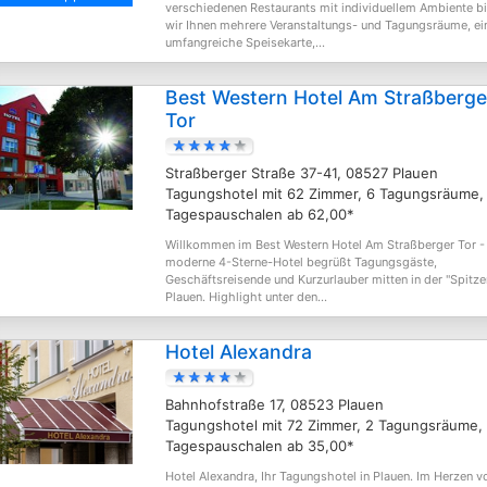
verschiedenen Restaurants mit individuellem Ambiente b
wir Ihnen mehrere Veranstaltungs- und Tagungsräume, ei
umfangreiche Speisekarte,...
Best Western Hotel Am Straßberge
Tor
Straßberger Straße 37-41, 08527 Plauen
Tagungshotel mit 62 Zimmer, 6 Tagungsräume,
Tagespauschalen ab 62,00*
Willkommen im Best Western Hotel Am Straßberger Tor -
moderne 4-Sterne-Hotel begrüßt Tagungsgäste,
Geschäftsreisende und Kurzurlauber mitten in der "Spitze
Plauen. Highlight unter den...
Hotel Alexandra
Bahnhofstraße 17, 08523 Plauen
Tagungshotel mit 72 Zimmer, 2 Tagungsräume,
Tagespauschalen ab 35,00*
Hotel Alexandra, Ihr Tagungshotel in Plauen. Im Herzen v