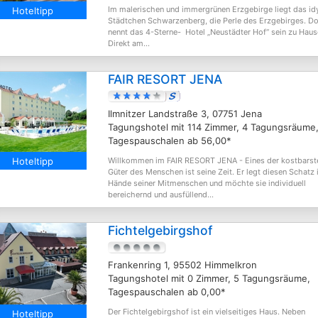
Im malerischen und immergrünen Erzgebirge liegt das idy
Hoteltipp
Städtchen Schwarzenberg, die Perle des Erzgebirges. Do
nennt das 4-Sterne- Hotel „Neustädter Hof“ sein zu Haus
Direkt am...
FAIR RESORT JENA
Ilmnitzer Landstraße 3, 07751 Jena
Tagungshotel mit 114 Zimmer, 4 Tagungsräume
Tagespauschalen ab 56,00*
Willkommen im FAIR RESORT JENA - Eines der kostbarst
Hoteltipp
Güter des Menschen ist seine Zeit. Er legt diesen Schatz 
Hände seiner Mitmenschen und möchte sie individuell
bereichernd und ausfüllend...
Fichtelgebirgshof
Frankenring 1, 95502 Himmelkron
Tagungshotel mit 0 Zimmer, 5 Tagungsräume,
Tagespauschalen ab 0,00*
Der Fichtelgebirgshof ist ein vielseitiges Haus. Neben
Hoteltipp