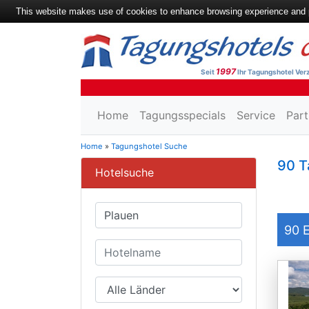
This website makes use of cookies to enhance browsing experience and pr
1997
Seit
Ihr Tagungshotel Verz
Home
Tagungsspecials
Service
Part
Home
»
Tagungshotel Suche
90 T
Hotelsuche
90
E