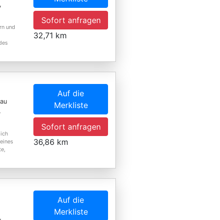
,
Sofort anfragen
rn und
32,71 km
 des
Auf die
kau
Merkliste
,
Sofort anfragen
sich
36,86 km
eines
te,
Auf die
Merkliste
,