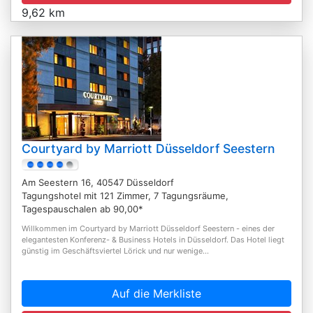
9,62 km
Courtyard by Marriott Düsseldorf Seestern
Am Seestern 16, 40547 Düsseldorf
Tagungshotel mit 121 Zimmer, 7 Tagungsräume,
Tagespauschalen ab 90,00*
Willkommen im Courtyard by Marriott Düsseldorf Seestern - eines der
elegantesten Konferenz- & Business Hotels in Düsseldorf. Das Hotel liegt
günstig im Geschäftsviertel Lörick und nur wenige...
Auf die Merkliste