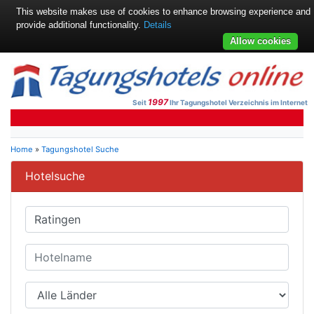
This website makes use of cookies to enhance browsing experience and
provide additional functionality.
Details
Allow cookies
1997
Seit
Ihr Tagungshotel Verzeichnis im Internet
Home
»
Tagungshotel Suche
Hotelsuche