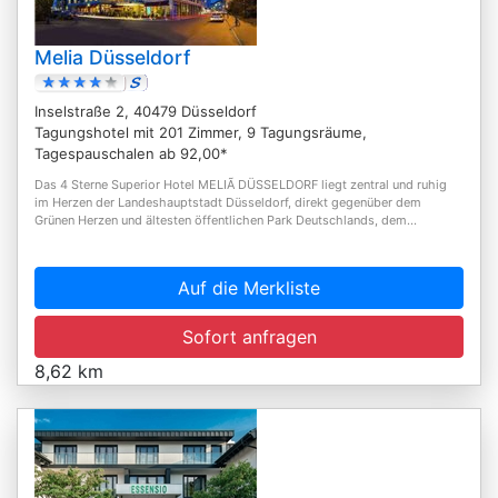
Melia Düsseldorf
Inselstraße 2, 40479 Düsseldorf
Tagungshotel mit 201 Zimmer, 9 Tagungsräume,
Tagespauschalen ab 92,00*
Das 4 Sterne Superior Hotel MELIÃ DÜSSELDORF liegt zentral und ruhig
im Herzen der Landeshauptstadt Düsseldorf, direkt gegenüber dem
Grünen Herzen und ältesten öffentlichen Park Deutschlands, dem...
Auf die Merkliste
Sofort anfragen
8,62 km