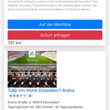
Düsseldorfs Lifestyle Location in der Unternehmerstadt Derendorf. Das
INNSIDE Düsseldorf Derendorfbietet in 160 spektakulären Zimmer und
Suiten lichtdurchflutete, klimatisierte Räume mit Kingsize-Betten,...
Auf die Merkliste
Sofort anfragen
7,81 km
Tulip Inn Hotel Düsseldorf Arena
Arena Straße 3, 40474 Düsseldorf
Tagungshotel mit 280 Zimmer, 40 Tagungsräume,