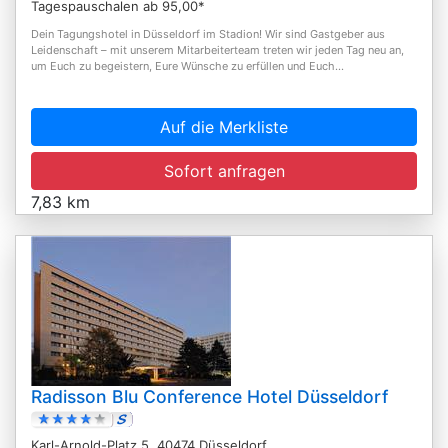
Tagespauschalen ab 95,00*
Dein Tagungshotel in Düsseldorf im Stadion! Wir sind Gastgeber aus
Leidenschaft – mit unserem Mitarbeiterteam treten wir jeden Tag neu an,
um Euch zu begeistern, Eure Wünsche zu erfüllen und Euch...
Auf die Merkliste
Sofort anfragen
7,83 km
Radisson Blu Conference Hotel Düsseldorf
Karl-Arnold-Platz 5, 40474 Düsseldorf