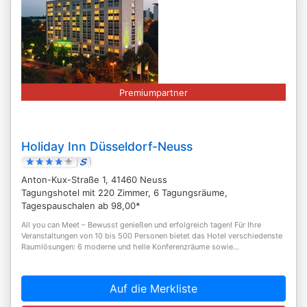
Premiumpartner
Holiday Inn Düsseldorf-Neuss
Anton-Kux-Straße 1, 41460 Neuss
Tagungshotel mit 220 Zimmer, 6 Tagungsräume,
Tagespauschalen ab 98,00*
All you can Meet – Bewusst genießen und erfolgreich tagen! Für Ihre
Veranstaltungen von 10 bis 500 Personen bietet das Hotel verschiedenste
Raumlösungen: 6 moderne und helle Konferenzräume sowie...
Auf die Merkliste